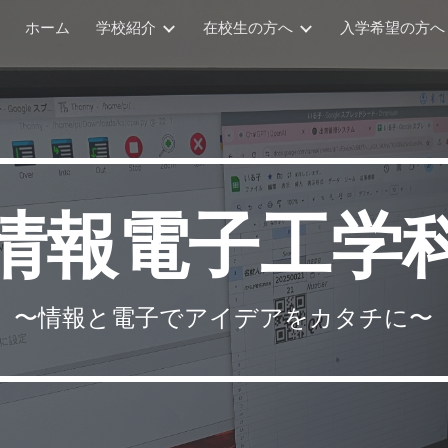
ホーム
学校紹介
在校生の方へ
入学希望の方へ
ip to main content
Skip to navigat
情報電子工学
〜
情報
と
電子
でアイデアをカタチに〜