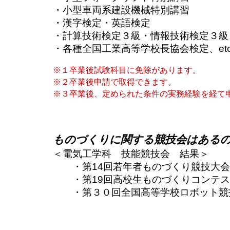
・小型車両系建設機械特別講習
・漢字検定・英語検定
・計算技術検定３級・情報技術検定３級
・各種全国工業高等学校長協会検定、etc.
※１卒業後試験科目に免除があります。
※２卒業後申請で取得できます。
※３卒業後、定められた条件の実務経験を経て
ものづくりに関する競技会はある
＜電気工学科 技能競技会 結果＞
・第14回若年者ものづくり競技大会 
・第19回高校生ものづくりコンテスト
・第３０回全国高等学校ロボット競技