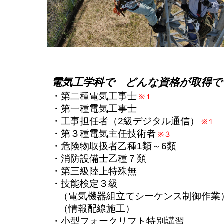
電気工学科で どんな資格が取得で
・第二種電気工事士
※１
・第一種電気工事士
・工事担任者（2級デジタル通信）
※１
・第３種電気主任技術者
※３
・危険物取扱者乙種1類～6類
・消防設備士乙種７類
・第三級陸上特殊無
・技能検定３級
（電気機器組立てシーケンス制御作業
（情報配線施工）
・小型フォークリフト特別講習