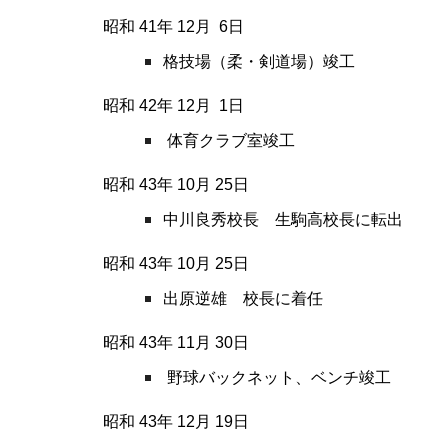
昭和 41
年
12
月
6
日
格技場（柔・剣道場）竣工
昭和 42
年
12
月
1
日
体育クラブ室竣工
昭和 43
年
10
月
25
日
中川良秀校長 生駒高校長に転出
昭和 43
年
10
月
25
日
出原逆雄 校長に着任
昭和 43
年
11
月
30
日
野球バックネット、ベンチ竣工
昭和 43
年
12
月
19
日