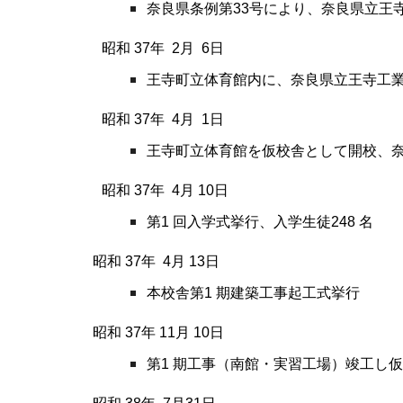
奈良県条例第33号により、奈良県立王
昭和 37
年
2
月
6
日
王寺町立体育館内に、奈良県立王寺工
昭和 37
年
4
月
1
日
王寺町立体育館を仮校舎として開校、
昭和 37
年
4
月
10
日
第1 回入学式挙行、入学生徒248 名
昭和 37
年
4
月
13
日
本校舎第1 期建築工事起工式挙行
昭和 37
年
11
月
10
日
第1 期工事（南館・実習工場）竣工し