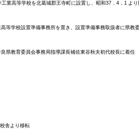
寺工業高等学校を北葛城郡王寺町に設置し、昭和37．4．1 よ
業高等学校設置準備事務所を置き、設置準備事務取扱者に県教
奈良県教育委員会事務局指導課長補佐東谷秋夫初代校長に着任
仮校舎より移転