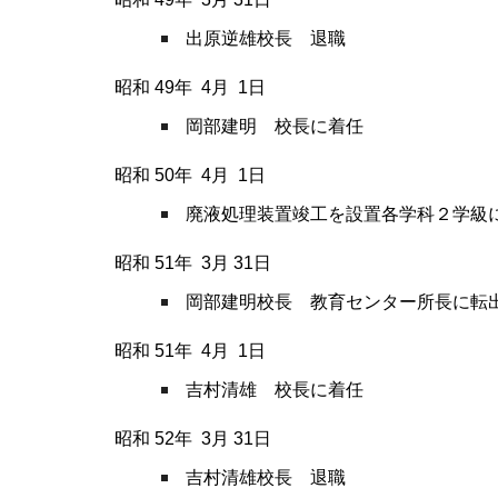
出原逆雄校長 退職
昭和 49
年
4
月
1
日
岡部建明 校長に着任
昭和 50
年
4
月
1
日
廃液処理装置竣工を設置各学科２学級
昭和 51
年
3
月
31
日
岡部建明校長 教育センター所長に転
昭和 51
年
4
月
1
日
吉村清雄 校長に着任
昭和 52
年
3
月
31
日
吉村清雄校長 退職