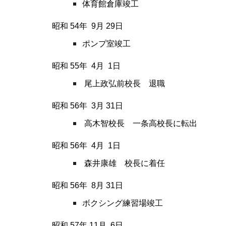
体育館倉庫竣工
昭和 54
年
9
月
29
日
ポンプ室竣工
昭和 55
年
4
月
1
日
尾上政弘前校長 退職
昭和 56
年
3
月
31
日
高木智校長 一条高校長に転出
昭和 56
年
4
月
1
日
森井康雄 校長に着任
昭和 56
年
8
月
31
日
ボクシング練習場竣工
昭和 57
年
11
月
6
日