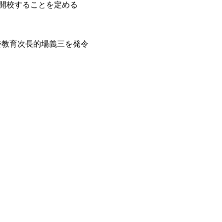
り開校することを定める
委教育次長的場義三を発令