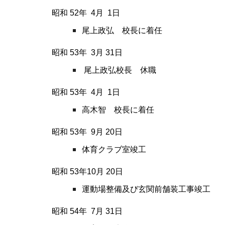
昭和 52
年
4
月
1
日
尾上政弘 校長に着任
昭和 53
年
3
月
31
日
尾上政弘校長 休職
昭和 53
年
4
月
1
日
高木智 校長に着任
昭和 53
年
9
月
20
日
体育クラブ室竣工
昭和 53
年
10
月
20
日
運動場整備及び玄関前舗装工事竣工
昭和 54
年
7
月
31
日