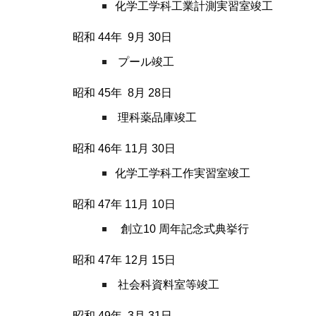
化学工学科工業計測実習室竣工
昭和 44
年
9
月
30
日
プール竣工
昭和 45
年
8
月
28
日
理科薬品庫竣工
昭和 46
年
11
月
30
日
化学工学科工作実習室竣工
昭和 47
年
11
月
10
日
創立10 周年記念式典挙行
昭和 47
年
12
月
15
日
社会科資料室等竣工
昭和 49
年
3
月
31
日