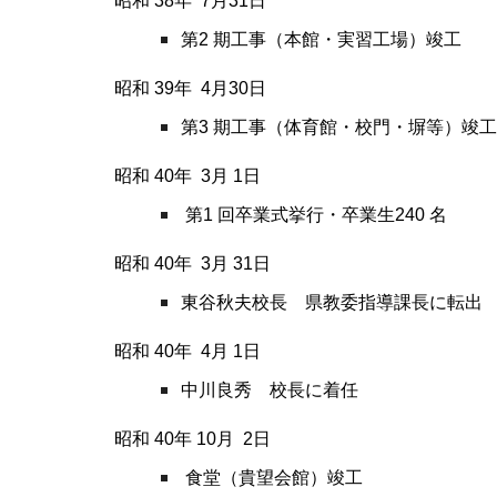
昭和 38
年
7
月
31
日
第2 期工事（本館・実習工場）竣工
昭和 39
年
4
月
30
日
第3 期工事（体育館・校門・塀等）竣工
昭和 40
年
3
月
1
日
第1 回卒業式挙行・卒業生240 名
昭和 40
年
3
月
31
日
東谷秋夫校長 県教委指導課長に転出
昭和 40
年
4
月
1
日
中川良秀 校長に着任
昭和 40
年
10
月
2
日
食堂（貴望会館）竣工